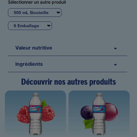
Sélectionner un autre produit
Taille
de
la
Bouteille
bouteille
unitaire
Valeur nutritive
Ingrédients
Découvrir nos autres produits