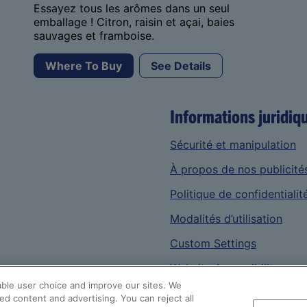
Essayez tous les arômes dans un seul
emballage ! Citron, raisin et açai, baies
sauvages et framboise.
Where To Buy
See Details
Informations juridiq
Sécurité et manipulation
À propos de nos publicité
Politique de confidentialit
Modalités d’utilisation
Custom Settings
Website Accessibility
nable user choice and improve our sites. We
Plan du site
d content and advertising. You can reject all