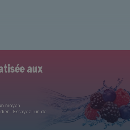
Passer
au
contenu
principal
atisée aux
t un moyen
ien ! Essayez l’un de