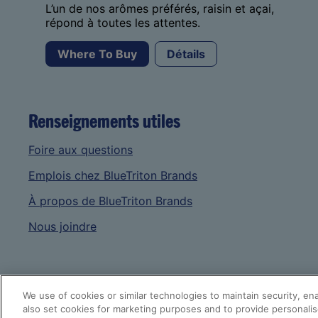
L’un de nos arômes préférés, raisin et açai,
répond à toutes les attentes.
Where To Buy
Détails
Renseignements utiles
Foire aux questions
Emplois chez BlueTriton Brands
À propos de BlueTriton Brands
Nous joindre
We use of cookies or similar technologies to maintain security, e
also set cookies for marketing purposes and to provide personalise